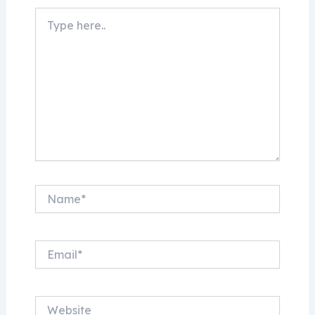
Type
here..
Name*
Email*
Website